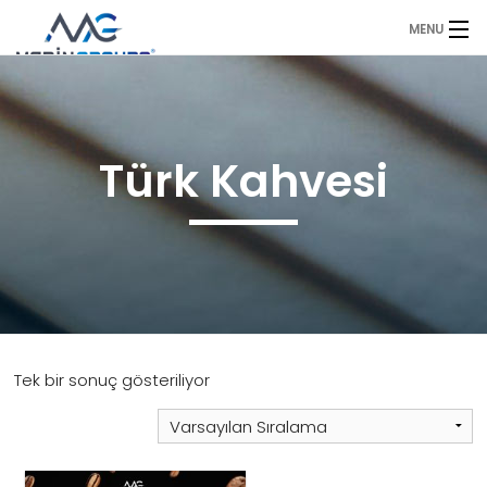
MENU
Anasayfa
Duyurular
Türk Kahvesi
Ürünlerimiz
Sıkça Sorulan Sorular
Referanslarımız
Hakkımızda
Tek bir sonuç gösteriliyor
İletişim
Fiyat Teklifi