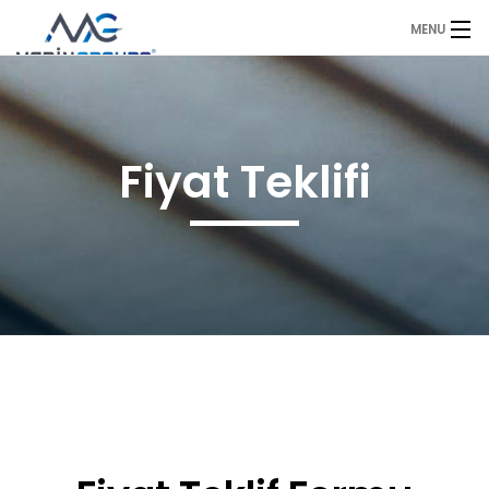
MENU
Anasayfa
Duyurular
Fiyat Teklifi
Ürünlerimiz
Sıkça Sorulan Sorular
Referanslarımız
Hakkımızda
İletişim
Fiyat Teklifi