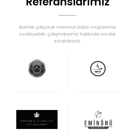
Referanslarımız
Bizimle çalışarak memnun kalan müşterimizi
inceleyebilir, çalışmalarımız hakkında sorular
sorabilirsiniz.