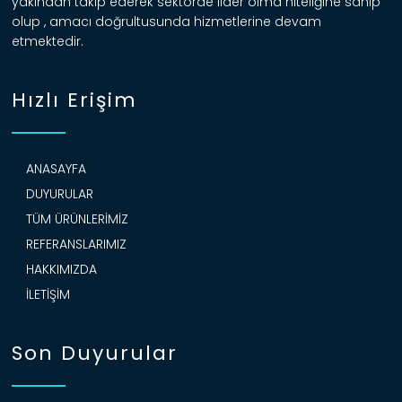
yakından takip ederek sektörde lider olma niteliğine sahip
olup , amacı doğrultusunda hizmetlerine devam
etmektedir.
Hızlı Erişim
ANASAYFA
DUYURULAR
TÜM ÜRÜNLERIMIZ
REFERANSLARIMIZ
HAKKIMIZDA
İLETIŞIM
Son Duyurular