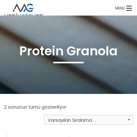
MENU
Anasayfa
Duyurular
Protein Granola
Ürünlerimiz
Sıkça Sorulan Sorular
Referanslarımız
Hakkımızda
2 sonucun tümü gösteriliyor
İletişim
Fiyat Teklifi