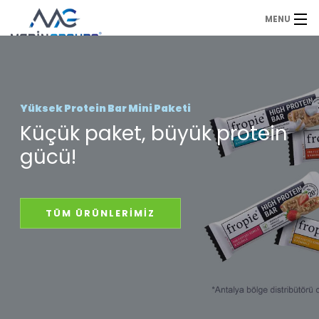
MENU
Anasayfa
Duyurular
Yüksek Protein Bar Mini Paketi
Küçük paket, büyük protein
Ürünlerimiz
gücü!
Sıkça Sorulan Sorular
Referanslarımız
TÜM ÜRÜNLERİMİZ
Hakkımızda
İletişim
Fiyat Teklifi