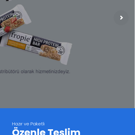
Hazır ve Paketli
Özenle Teslim