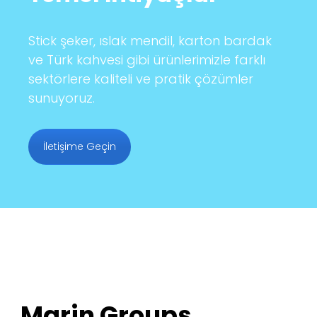
Stick şeker, ıslak mendil, karton bardak
ve Türk kahvesi gibi ürünlerimizle farklı
sektörlere kaliteli ve pratik çözümler
sunuyoruz.
İletişime Geçin
Marin Groups