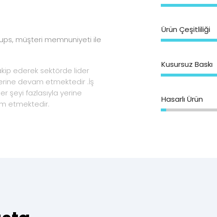
Ürün Çeşitliliği
ups, müşteri memnuniyeti ile
Kusursuz Baskı
akip ederek sektörde lider
erine devam etmektedir .İş
r şeyi fazlasıyla yerine
Hasarlı Ürün
am etmektedir.