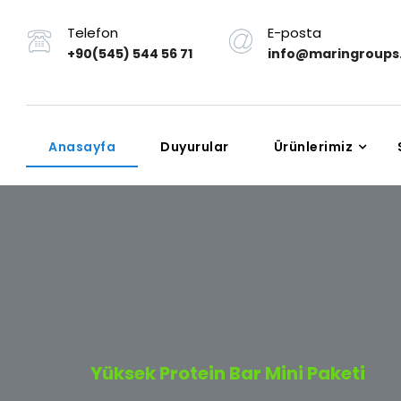
Telefon
E-posta
+90(545) 544 56 71
info@maringroups
Anasayfa
Duyurular
Ürünlerimiz
Yüksek Protein Bar Mini Paketi