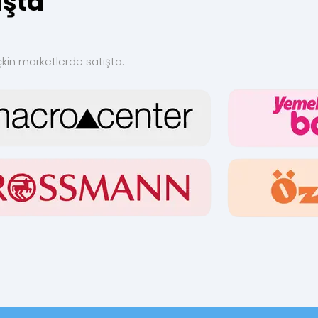
ışta
çkin marketlerde satışta.