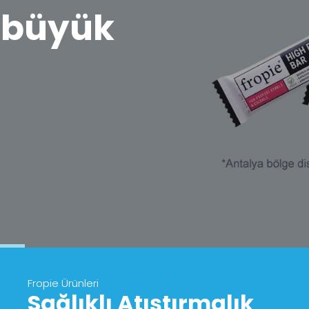
 büyük
!
Fropie Ürünleri
Sağlıklı Atıştırmalık