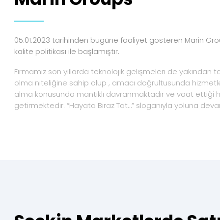
05.01.2023 tarihinden bugüne faaliyet gösteren Marin Gro
kalite politikası ile başlamıştır.
Firmamız son yıllarda teknolojik gelişmeleri de yakından t
olma niteliğine sahip olup , amacı doğrultusunda hizmetl
alma konusunda mantıklı davranmaktadır ve vaat ettiği he
getirmektedir. “Hayata Biraz Tat…” sloganıyla yoluna dev