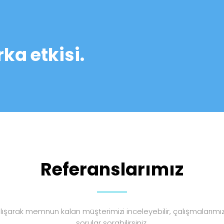
ka etkisi.
Referanslarımız
alışarak memnun kalan müşterimizi inceleyebilir, çalışmalarımı
sorular sorabilirsiniz.