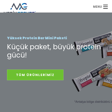
MENU
Anasayfa
Duyurular
Yüksek Protein Bar Mini Paketi
Küçük paket, büyük protein
Ürünlerimiz
gücü!
Sıkça Sorulan Sorular
Referanslarımız
TÜM ÜRÜNLERİMİZ
Hakkımızda
İletişim
Fiyat Teklifi