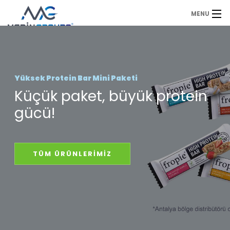
MENU
Anasayfa
Duyurular
Yüksek Protein Bar Mini Paketi
Küçük paket, büyük protein
Ürünlerimiz
gücü!
Sıkça Sorulan Sorular
Referanslarımız
TÜM ÜRÜNLERİMİZ
Hakkımızda
İletişim
Fiyat Teklifi